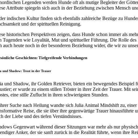
 nordischen Legenden werden Hunde oft als mutige Begleiter der Götter 
ese Attribute spiegeln sich auch in der Beziehung zwischen Mensch un
 der indischen Kultur finden sich ebenfalls zahlreiche Bezüge zu Hund
chsamkeit und der spirituellen Reinigung.
ese historischen Perspektiven zeigen, dass Hunde schon immer als mehr
n Tugenden wie Loyalität, Mut und spiritueller Führung. Die Rolle des 
ch auch heute noch in der besonderen Beziehung wider, die wir zu unse
sönliche Geschichten: Tiefgreifende Verbindungen
ia und Shadow: Trost in der Trauer
lia und Shadow, ihr Golden Retriever, bieten ein bewegendes Beispiel
ustier; er wurde zu einem stillen Tröster in ihrer Zeit der Trauer. Mi
stes, eine stille Zuflucht in ihren schwierigsten Stunden.
 ihrer Suche nach Heilung wandte sich Julia Animal Mindshift zu, einer P
ansformative Reise, die sie über ihre gegenwärtige Trauer hinausführt
ch der Liebe und des tiefen Verständnisses.
adows Gegenwart während dieser Sitzungen war mehr als nur physisch. Er 
bendiger Anker, der sie sanft zurück in die Realität führte, wenn ihre R