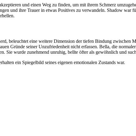
u akzeptieren und einen Weg zu finden, um mit ihrem Schmerz umzugehen
ngen und ihre Trauer in etwas Positives zu verwandeln. Shadow war für J
rhellen.
erd, beleuchtet eine weitere Dimension der tiefen Bindung zwischen M
nauen Gründe seiner Unzufriedenheit nicht erfassen. Bella, die normal
en. Sie wurde zunehmend unruhig, bellte öfter als gewöhnlich und suc
rhalten ein Spiegelbild seines eigenen emotionalen Zustands war.