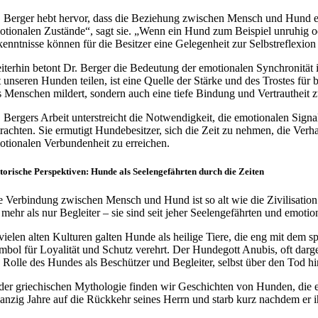
. Berger hebt hervor, dass die Beziehung zwischen Mensch und Hund ei
otionalen Zustände“, sagt sie. „Wenn ein Hund zum Beispiel unruhig ode
kenntnisse können für die Besitzer eine Gelegenheit zur Selbstreflexion
iterhin betont Dr. Berger die Bedeutung der emotionalen Synchronität i
t unseren Hunden teilen, ist eine Quelle der Stärke und des Trostes für 
s Menschen mildert, sondern auch eine tiefe Bindung und Vertrautheit
. Bergers Arbeit unterstreicht die Notwendigkeit, die emotionalen Sign
trachten. Sie ermutigt Hundebesitzer, sich die Zeit zu nehmen, die Ver
otionalen Verbundenheit zu erreichen.
torische Perspektiven: Hunde als Seelengefährten durch die Zeiten
e Verbindung zwischen Mensch und Hund ist so alt wie die Zivilisation s
s mehr als nur Begleiter – sie sind seit jeher Seelengefährten und emoti
 vielen alten Kulturen galten Hunde als heilige Tiere, die eng mit d
mbol für Loyalität und Schutz verehrt. Der Hundegott Anubis, oft darges
e Rolle des Hundes als Beschützer und Begleiter, selbst über den Tod hi
 der griechischen Mythologie finden wir Geschichten von Hunden, die e
anzig Jahre auf die Rückkehr seines Herrn und starb kurz nachdem er