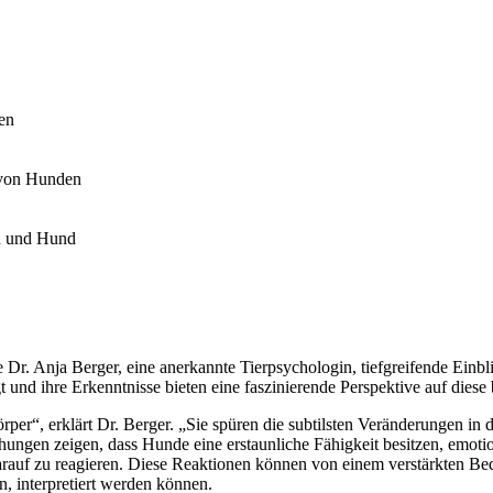
ten
s von Hunden
h und Hund
r. Anja Berger, eine anerkannte Tierpsychologin, tiefgreifende Einbli
und ihre Erkenntnisse bieten eine faszinierende Perspektive auf dies
per“, erklärt Dr. Berger. „Sie spüren die subtilsten Veränderungen in 
hungen zeigen, dass Hunde eine erstaunliche Fähigkeit besitzen, emoti
rauf zu reagieren. Diese Reaktionen können von einem verstärkten Be
n, interpretiert werden können.