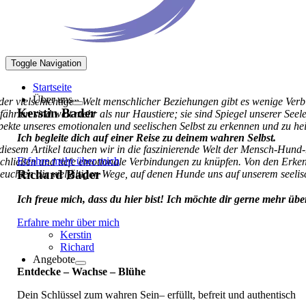
Toggle Navigation
Startseite
Über uns
 der vielschichtigen Welt menschlicher Beziehungen gibt es wenige Ver
Kerstin Bader
fährten sind weit mehr als nur Haustiere; sie sind Spiegel unserer See
pekte unseres emotionalen und seelischen Selbst zu erkennen und zu heil
Ich begleite dich auf einer Reise zu deinem wahren Selbst.
 diesem Artikel tauchen wir in die faszinierende Welt der Mensch-Hun
Erfahre mehr über mich
schließen und tiefe emotionale Verbindungen zu knüpfen. Von den Erke
Richard Bader
leuchten die vielfältigen Wege, auf denen Hunde uns auf unserem seelis
Ich freue mich, dass du hier bist! Ich möchte dir gerne mehr üb
Erfahre mehr über mich
Kerstin
Richard
Angebote
Entdecke – Wachse – Blühe
Dein Schlüssel zum wahren Sein– erfüllt, befreit und authentisch