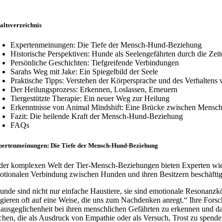
altsverzeichnis
Expertenmeinungen: Die Tiefe der Mensch-Hund-Beziehung
Historische Perspektiven: Hunde als Seelengefährten durch die Zei
Persönliche Geschichten: Tiefgreifende Verbindungen
Sarahs Weg mit Jake: Ein Spiegelbild der Seele
Praktische Tipps: Verstehen der Körpersprache und des Verhalten
Der Heilungsprozess: Erkennen, Loslassen, Erneuern
Tiergestützte Therapie: Ein neuer Weg zur Heilung
Erkenntnisse von Animal Mindshift: Eine Brücke zwischen Mensc
Fazit: Die heilende Kraft der Mensch-Hund-Beziehung
FAQs
pertenmeinungen: Die Tiefe der Mensch-Hund-Beziehung
 der komplexen Welt der Tier-Mensch-Beziehungen bieten Experten wie D
otionalen Verbindung zwischen Hunden und ihren Besitzern beschäftigt 
unde sind nicht nur einfache Haustiere, sie sind emotionale Resonanzkör
agieren oft auf eine Weise, die uns zum Nachdenken anregt.“ Ihre Forsc
ausgeglichenheit bei ihren menschlichen Gefährten zu erkennen und da
ichen, die als Ausdruck von Empathie oder als Versuch, Trost zu spende