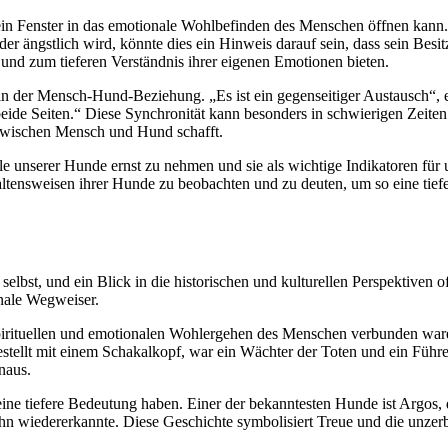
n Fenster in das emotionale Wohlbefinden des Menschen öffnen kann. 
r ängstlich wird, könnte dies ein Hinweis darauf sein, dass sein Besit
 und zum tieferen Verständnis ihrer eigenen Emotionen bieten.
n der Mensch-Hund-Beziehung. „Es ist ein gegenseitiger Austausch“, er
beide Seiten.“ Diese Synchronität kann besonders in schwierigen Zeiten 
 zwischen Mensch und Hund schafft.
ale unserer Hunde ernst zu nehmen und sie als wichtige Indikatoren für
haltensweisen ihrer Hunde zu beobachten und zu deuten, um so eine tief
elbst, und ein Blick in die historischen und kulturellen Perspektiven 
onale Wegweiser.
em spirituellen und emotionalen Wohlergehen des Menschen verbunden w
tellt mit einem Schakalkopf, war ein Wächter der Toten und ein Führer 
naus.
ine tiefere Bedeutung haben. Einer der bekanntesten Hunde ist Argos, 
 ihn wiedererkannte. Diese Geschichte symbolisiert Treue und die un