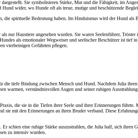
dargestellt. Sie symbolisieren Stärke, Mut und die Fähigkeit, im Ange
d Hund wider, wo Hunde oft als treue, mutige und beschützende Begle
en, die spirituelle Bedeutung haben. Im Hinduismus wird der Hund als 
 als nur Haustiere angesehen wurden. Sie waren Seelenführer, Tröster
Hundes als emotionaler Wegweiser und seelischer Beschützer ist tief i
ren vierbeinigen Gefährten pflegen.
 für die tiefe Bindung zwischen Mensch und Hund. Nachdem Julia ihre
t seinen warmen, verständnisvollen Augen und seiner ruhigen Ausstrahlu
raxis, die sie in die Tiefen ihrer Seele und ihrer Erinnerungen führte. 
e und sie mit den Erinnerungen an ihren Bruder verband. Diese Erfahru
schien eine ruhige Stärke auszustrahlen, die Julia half, sich ihren Ge
eisen zu intensiv wurden.