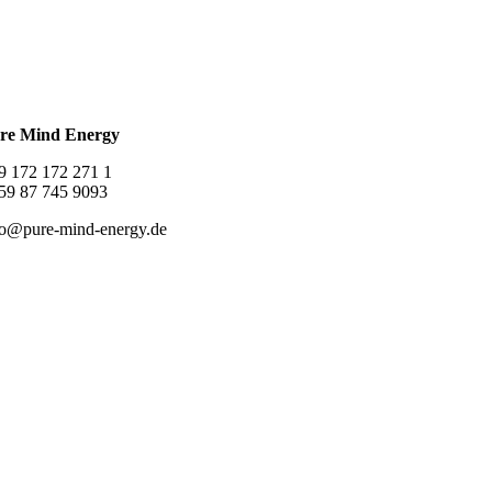
re Mind Energy
9 172 172 271 1
59 87 745 9093
fo@pure-mind-energy.de